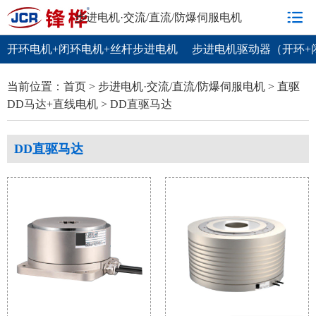
步进电机·交流/直流/防爆伺服电机
开环电机+闭环电机+丝杆步进电机
步进电机驱动器（开环+
当前位置：
首页
>
步进电机·交流/直流/防爆伺服电机
>
直驱
DD马达+直线电机
>
DD直驱马达
90度直角减速器
谐波减速机
RV减速机
精密齿条·齿轮
DD直驱马达