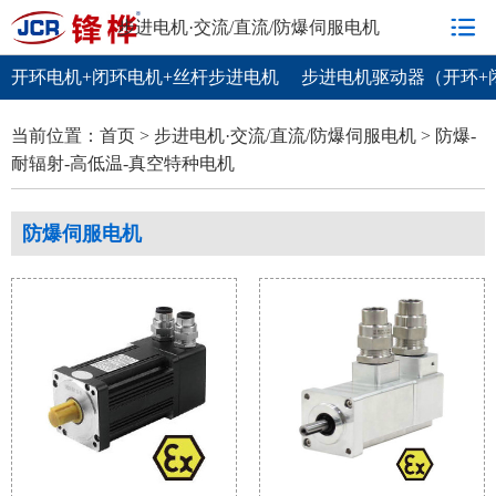
步进电机·交流/直流/防爆伺服电机
开环电机+闭环电机+丝杆步进电机
步进电机驱动器（开环+
防爆-耐辐射-高低温-真空特种电机
当前位置：
首页
>
步进电机·交流/直流/防爆伺服电机
>
防爆-
耐辐射-高低温-真空特种电机
防爆伺服电机
防爆步进电机
煤安型矿用防爆电机
耐辐
蜗轮蜗杆减速机
摆线针轮减速机
直线电机及模组
龙门
防爆伺服电机